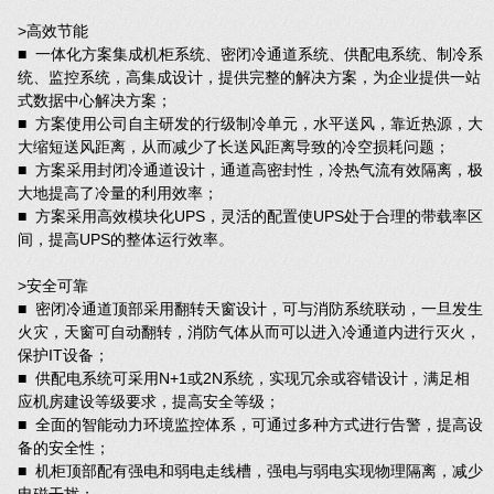
>高效节能
■ 一体化方案集成机柜系统、密闭冷通道系统、供配电系统、制冷系
统、监控系统，高集成设计，提供完整的解决方案，为企业提供一站
式数据中心解决方案；
■ 方案使用公司自主研发的行级制冷单元，水平送风，靠近热源，大
大缩短送风距离，从而减少了长送风距离导致的冷空损耗问题；
■ 方案采用封闭冷通道设计，通道高密封性，冷热气流有效隔离，极
大地提高了冷量的利用效率；
■ 方案采用高效模块化UPS，灵活的配置使UPS处于合理的带载率区
间，提高UPS的整体运行效率。
>安全可靠
■ 密闭冷通道顶部采用翻转天窗设计，可与消防系统联动，一旦发生
火灾，天窗可自动翻转，消防气体从而可以进入冷通道内进行灭火，
保护IT设备；
■ 供配电系统可采用N+1或2N系统，实现冗余或容错设计，满足相
应机房建设等级要求，提高安全等级；
■ 全面的智能动力环境监控体系，可通过多种方式进行告警，提高设
备的安全性；
■ 机柜顶部配有强电和弱电走线槽，强电与弱电实现物理隔离，减少
电磁干扰；